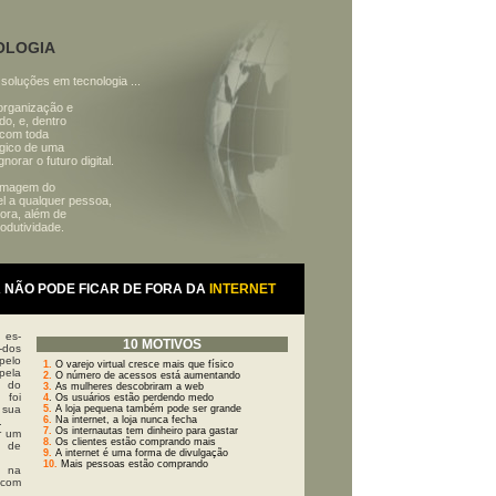
OLOGIA
soluções em tecnologia ...
 organização e
do, e, dentro
 com toda
égico de uma
rar o futuro digital.
a imagem do
l a qualquer pessoa,
hora, além de
odutividade.
 NÃO PODE FICAR DE FORA DA
INTERNET
es-
10 MOTIVOS
-dos
pelo
1.
O varejo virtual cresce mais que físico
ela
2.
O número de acessos está aumentando
 do
3.
As mulheres descobriram a web
foi
4
. Os usuários estão perdendo medo
 sua
5.
A loja pequena também pode ser grande
6.
Na internet, a loja nunca fecha
.
7.
Os internautas tem dinheiro para gastar
er um
8.
Os clientes estão comprando mais
 de
9.
A internet é uma forma de divulgação
10.
Mais pessoas estão comprando
 na
 com