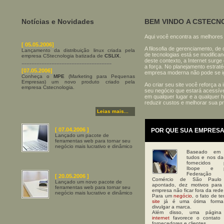
Notícias e Novidades
BEM VINDO A CSTECN
Aqui você encontra as melhores 
[ 05.05.2006]
A filosofia de gerenciamento, de
Lançamento da distribuição linux criada pela
de tecnologias está se modifican
empresa CStecnologia batizada de
CSLIX.
deste contexto, a Internet surge
------------------------------------
a força. No planejamento estrat
[07.05.2006]
empresa moderna não pode se igno
Conheça o
MPE
(Marketing para Pequenas
Empresas) um novo produto criado pela
Ao criar seu site você reforça 
empresa Cstecnologia.
seu negócio que estará acessíve
em qualquer lugar e a qualquer 
reduzir custos e melhorar sua pr
Leias mais...
[ 07.04.2006 ]
POR QUE SUA EMPRESA
Lançado um pacote de
ferramentas web para tornar seu
negócio mais lucrativo e dinâmico
Baseado em 
tudos e nos da
fornecidos 
Ibope e p
Federação
[ 20.05.2006 ]
Comércio de São Paulo 
Lançado um novo pacote de
apontado, dez motivos para
ferramentas web para tornar seu
empresa não ficar fora da rede
negócio mais lucrativo e dinâmico
Para um
negócio
, o fato de t
site
já é uma ótima forma
divulgar a marca.
Além disso, uma página
internet
favorece o contato
fornecedores e clientes.